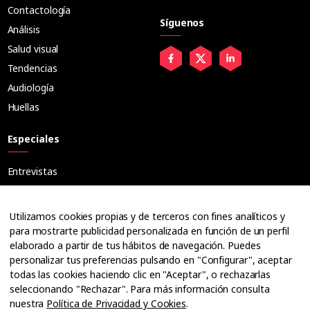
Contactología
Síguenos
Análisis
Salud visual
Tendencias
Audiología
Huellas
Especiales
Entrevistas
Tribuna
Ópticos
Utilizamos cookies propias y de terceros con fines analíticos y
Cuadernos
para mostrarte publicidad personalizada en función de un perfil
elaborado a partir de tus hábitos de navegación. Puedes
Guías
personalizar tus preferencias pulsando en "Configurar", aceptar
Dossier
todas las cookies haciendo clic en "Aceptar", o rechazarlas
Anuarios
seleccionando "Rechazar". Para más información consulta
nuestra
Política de Privacidad y Cookies
.
Ofertas de empleo