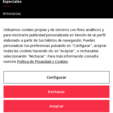
Especiales
Entrevistas
Tribuna
Ópticos
Utilizamos cookies propias y de terceros con fines analíticos y
Cuadernos
para mostrarte publicidad personalizada en función de un perfil
elaborado a partir de tus hábitos de navegación. Puedes
Guías
personalizar tus preferencias pulsando en "Configurar", aceptar
Dossier
todas las cookies haciendo clic en "Aceptar", o rechazarlas
Anuarios
seleccionando "Rechazar". Para más información consulta
nuestra
Política de Privacidad y Cookies
.
Ofertas de empleo
Configurar
Aviso Legal
Rechazar
Política de Privacidad y Cookies
Aceptar
Configurar