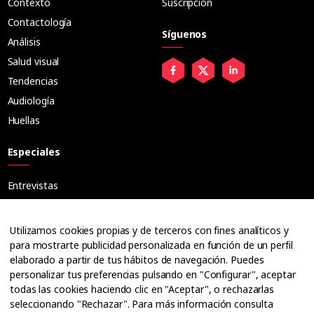
Contexto
Suscripción
Contactología
Síguenos
Análisis
Salud visual
Tendencias
Audiología
Huellas
Especiales
Entrevistas
Tribuna
Ópticos
Utilizamos cookies propias y de terceros con fines analíticos y
Cuadernos
para mostrarte publicidad personalizada en función de un perfil
elaborado a partir de tus hábitos de navegación. Puedes
Guías
personalizar tus preferencias pulsando en "Configurar", aceptar
Dossier
todas las cookies haciendo clic en "Aceptar", o rechazarlas
Anuarios
seleccionando "Rechazar". Para más información consulta