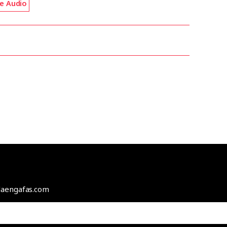
e Audio
odaengafas.com