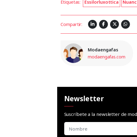
Etiquetas:
Essilorluxottica
Nuanc
Compartir:
Modaengafas
modaengafas.com
Newsletter
Suscríbete a la newsletter de m