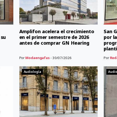
Amplifon acelera el crecimiento
San G
 su
en el primer semestre de 2026
por l
antes de comprar GN Hearing
progr
planti
Por
Modaengafas
- 30/07/2026
Por
Red
Audiología
Audio