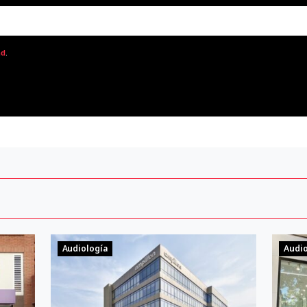
ad
.
Audiología
Audio