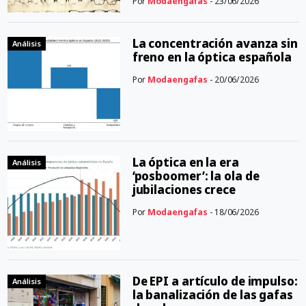
Por
Modaengafas
- 23/06/2026
La concentración avanza sin
Análisis
freno en la óptica española
Por
Modaengafas
- 20/06/2026
La óptica en la era
Análisis
‘posboomer’: la ola de
jubilaciones crece
Por
Modaengafas
- 18/06/2026
De EPI a artículo de impulso:
Análisis
la banalización de las gafas