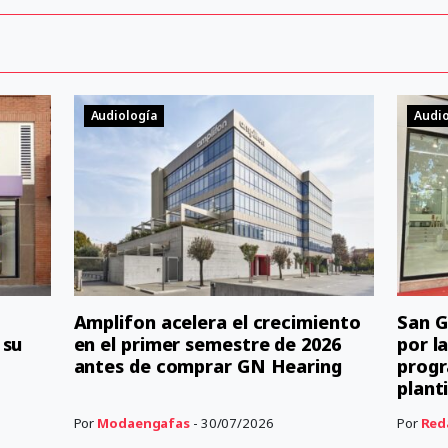
Audiología
Audio
Amplifon acelera el crecimiento
San G
 su
en el primer semestre de 2026
por l
antes de comprar GN Hearing
progr
planti
Por
Modaengafas
- 30/07/2026
Por
Red