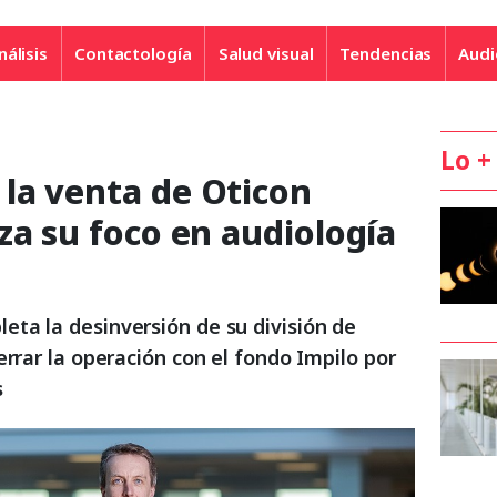
nálisis
Contactología
Salud visual
Tendencias
Audi
Lo +
la venta de Oticon
za su foco en audiología
ta la desinversión de su división de
errar la operación con el fondo Impilo por
s