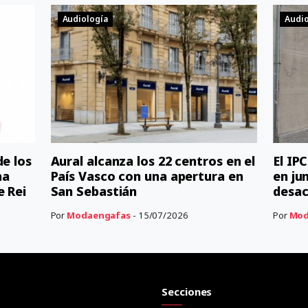
Audiología
Audio
de los
Aural alcanza los 22 centros en el
El IP
na
País Vasco con una apertura en
en ju
e Rei
San Sebastián
desac
Por
Modaengafas
- 15/07/2026
Por
Mod
Secciones