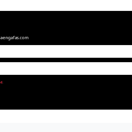
odaengafas.com
ad
.