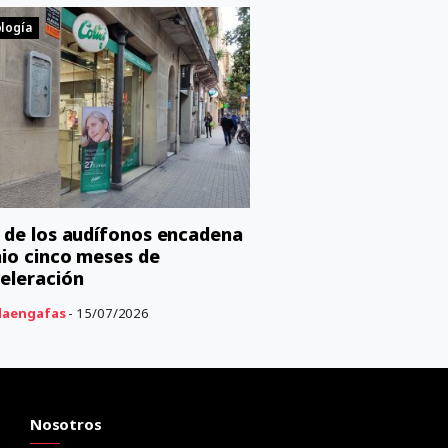
logía
C de los audífonos encadena
nio cinco meses de
eleración
aengafas
- 15/07/2026
Nosotros