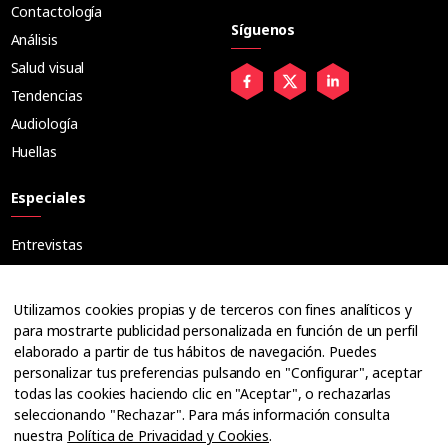
Contactología
Síguenos
Análisis
Salud visual
Tendencias
Audiología
Huellas
Especiales
Entrevistas
Tribuna
Ópticos
Utilizamos cookies propias y de terceros con fines analíticos y
Cuadernos
para mostrarte publicidad personalizada en función de un perfil
elaborado a partir de tus hábitos de navegación. Puedes
Guías
personalizar tus preferencias pulsando en "Configurar", aceptar
Dossier
todas las cookies haciendo clic en "Aceptar", o rechazarlas
Anuarios
seleccionando "Rechazar". Para más información consulta
nuestra
Política de Privacidad y Cookies
.
Ofertas de empleo