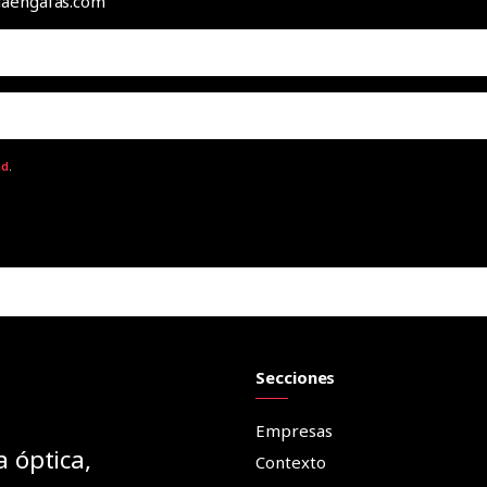
odaengafas.com
ad
.
Secciones
Empresas
a óptica,
Contexto