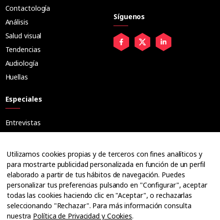
Contactología
Síguenos
Análisis
Salud visual
Tendencias
Audiología
Huellas
Especiales
Entrevistas
Tribuna
Ópticos
Utilizamos cookies propias y de terceros con fines analíticos y
Cuadernos
para mostrarte publicidad personalizada en función de un perfil
elaborado a partir de tus hábitos de navegación. Puedes
Guías
personalizar tus preferencias pulsando en "Configurar", aceptar
Dossier
todas las cookies haciendo clic en "Aceptar", o rechazarlas
Anuarios
seleccionando "Rechazar". Para más información consulta
nuestra
Política de Privacidad y Cookies
.
Ofertas de empleo