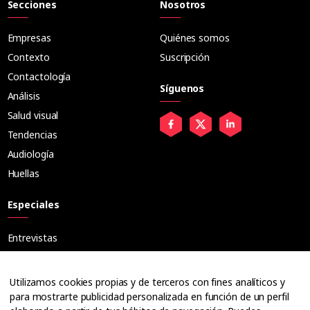
Secciones
Nosotros
Empresas
Quiénes somos
Contexto
Suscripción
Contactología
Síguenos
Análisis
Salud visual
Tendencias
Audiología
Huellas
Especiales
Entrevistas
Tribuna
Ópticos
Utilizamos cookies propias y de terceros con fines analíticos y
Cuadernos
para mostrarte publicidad personalizada en función de un perfil