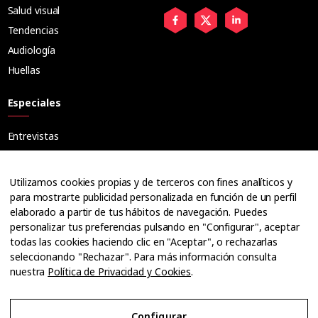
Salud visual
Tendencias
Audiología
Huellas
Especiales
Entrevistas
Tribuna
Ópticos
Utilizamos cookies propias y de terceros con fines analíticos y
Cuadernos
para mostrarte publicidad personalizada en función de un perfil
elaborado a partir de tus hábitos de navegación. Puedes
Guías
personalizar tus preferencias pulsando en "Configurar", aceptar
Dossier
todas las cookies haciendo clic en "Aceptar", o rechazarlas
Anuarios
seleccionando "Rechazar". Para más información consulta
nuestra
Política de Privacidad y Cookies
.
Ofertas de empleo
Configurar