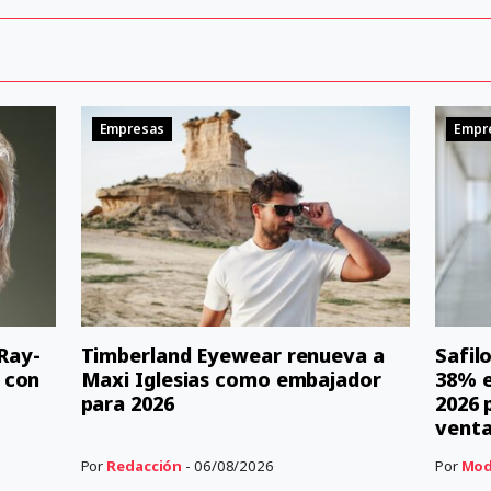
Empresas
Empr
 Ray-
Timberland Eyewear renueva a
Safil
 con
Maxi Iglesias como embajador
38% e
para 2026
2026 
vent
Por
Redacción
- 06/08/2026
Por
Mod