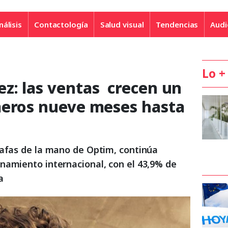
nálisis
Contactología
Salud visual
Tendencias
Audi
Lo +
z: las ventas crecen un
meros nueve meses hasta
gafas de la mano de Optim, continúa
namiento internacional, con el 43,9% de
a