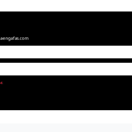
odaengafas.com
ad
.