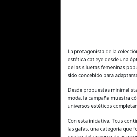
La protagonista de la colecci
estética cat eye desde una ó
de las siluetas femeninas popu
sido concebido para adaptarse
Desde propuestas minimalistas
moda, la campaña muestra có
universos estéticos completam
Con esta iniciativa, Tous con
las gafas, una categoría que f
dentro del universo de accesor