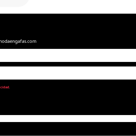
e modaengafas.com
acidad
.