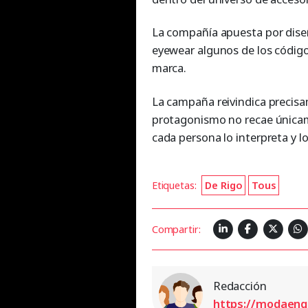
La compañía apuesta por diseñ
eyewear algunos de los código
marca.
La campaña reivindica precisa
protagonismo no recae únicam
cada persona lo interpreta y lo
Etiquetas:
De Rigo
Tous
Compartir:
Redacción
https://modaen