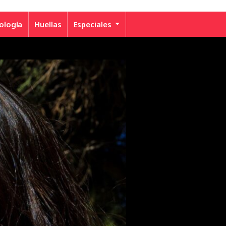
ología
Huellas
Especiales