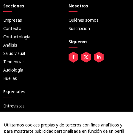
Secciones
Nosotros
Empresas
Quiénes somos
Contexto
Suscripción
Contactología
Síguenos
Análisis
Salud visual
Tendencias
Audiología
Huellas
Especiales
Entrevistas
Tribuna
Ópticos
Utilizamos cookies propias y de terceros con fines analíticos y
Cuadernos
para mostrarte publicidad personalizada en función de un perfil