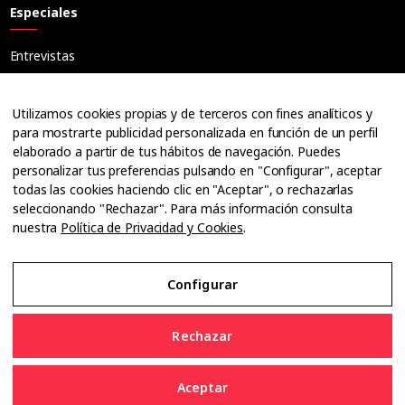
Especiales
Entrevistas
Tribuna
Ópticos
Utilizamos cookies propias y de terceros con fines analíticos y
Cuadernos
para mostrarte publicidad personalizada en función de un perfil
elaborado a partir de tus hábitos de navegación. Puedes
Guías
personalizar tus preferencias pulsando en "Configurar", aceptar
Dossier
todas las cookies haciendo clic en "Aceptar", o rechazarlas
Anuarios
seleccionando "Rechazar". Para más información consulta
nuestra
Política de Privacidad y Cookies
.
Ofertas de empleo
Configurar
Aviso Legal
Rechazar
Política de Privacidad y Cookies
Aceptar
Configurar