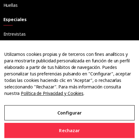
Huellas
Especiales
Entrevistas
Tribuna
Ópticos
Utilizamos cookies propias y de terceros con fines analíticos y
Cuadernos
para mostrarte publicidad personalizada en función de un perfil
elaborado a partir de tus hábitos de navegación. Puedes
Guías
personalizar tus preferencias pulsando en "Configurar", aceptar
Dossier
todas las cookies haciendo clic en "Aceptar", o rechazarlas
Anuarios
seleccionando "Rechazar". Para más información consulta
nuestra
Política de Privacidad y Cookies
.
Ofertas de empleo
Configurar
Aviso Legal
Rechazar