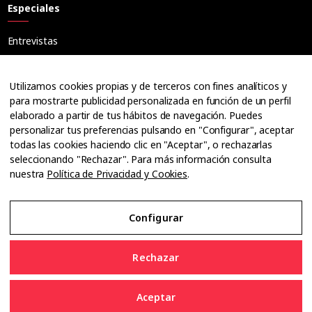
Especiales
Entrevistas
Tribuna
Ópticos
Utilizamos cookies propias y de terceros con fines analíticos y
Cuadernos
para mostrarte publicidad personalizada en función de un perfil
elaborado a partir de tus hábitos de navegación. Puedes
Guías
personalizar tus preferencias pulsando en "Configurar", aceptar
Dossier
todas las cookies haciendo clic en "Aceptar", o rechazarlas
Anuarios
seleccionando "Rechazar". Para más información consulta
nuestra
Política de Privacidad y Cookies
.
Ofertas de empleo
Configurar
Aviso Legal
Rechazar
Política de Privacidad y Cookies
Aceptar
Configurar