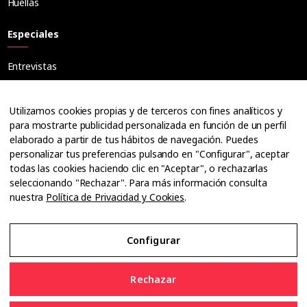
Huellas
Especiales
Entrevistas
Tribuna
Ópticos
Utilizamos cookies propias y de terceros con fines analíticos y
Cuadernos
para mostrarte publicidad personalizada en función de un perfil
elaborado a partir de tus hábitos de navegación. Puedes
Guías
personalizar tus preferencias pulsando en "Configurar", aceptar
Dossier
todas las cookies haciendo clic en "Aceptar", o rechazarlas
Anuarios
seleccionando "Rechazar". Para más información consulta
nuestra
Política de Privacidad y Cookies
.
Ofertas de empleo
Configurar
Aviso Legal
Rechazar
Política de Privacidad y Cookies