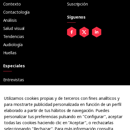
Contexto
Suscripción
Contactología
Síguenos
Análisis
Salud visual
Tendencias
Audiología
Huellas
Especiales
Entrevistas
Tribuna
Ópticos
Utilizamos cookies propias y de terceros con fines analíticos y
Cuadernos
para mostrarte publicidad personalizada en función de un perfil
elaborado a partir de tus hábitos de navegación. Puedes
Guías
personalizar tus preferencias pulsando en "Configurar", aceptar
Dossier
todas las cookies haciendo clic en "Aceptar", o rechazarlas
Anuarios
seleccionando "Rechazar". Para más información consulta