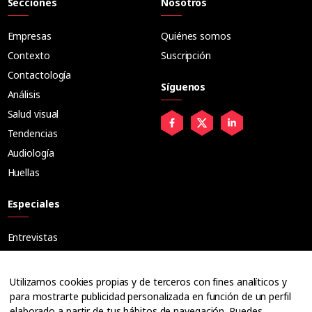
Secciones
Nosotros
Empresas
Quiénes somos
Contexto
Suscripción
Contactología
Síguenos
Análisis
Salud visual
Tendencias
Audiología
Huellas
Especiales
Entrevistas
Tribuna
Ópticos
Utilizamos cookies propias y de terceros con fines analíticos y
Cuadernos
para mostrarte publicidad personalizada en función de un perfil
elaborado a partir de tus hábitos de navegación. Puedes