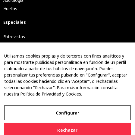
Audiología
Huellas
Especiales
Entrevistas
Tribuna
Ópticos
Utilizamos cookies propias y de terceros con fines analíticos y
Cuadernos
para mostrarte publicidad personalizada en función de un perfil
elaborado a partir de tus hábitos de navegación. Puedes
Guías
personalizar tus preferencias pulsando en "Configurar", aceptar
Dossier
todas las cookies haciendo clic en "Aceptar", o rechazarlas
Anuarios
seleccionando "Rechazar". Para más información consulta
nuestra
Política de Privacidad y Cookies
.
Ofertas de empleo
Configurar
Aviso Legal
Rechazar