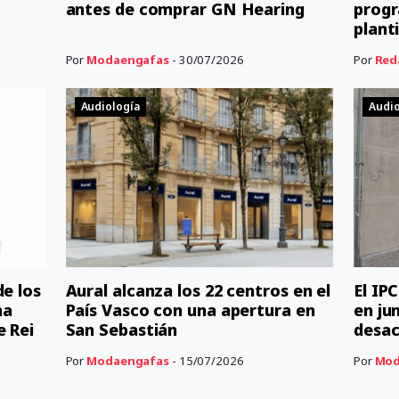
antes de comprar GN Hearing
progr
planti
Por
Modaengafas
- 30/07/2026
Por
Red
Audiología
Audio
de los
Aural alcanza los 22 centros en el
El IP
na
País Vasco con una apertura en
en ju
e Rei
San Sebastián
desac
Por
Modaengafas
- 15/07/2026
Por
Mod