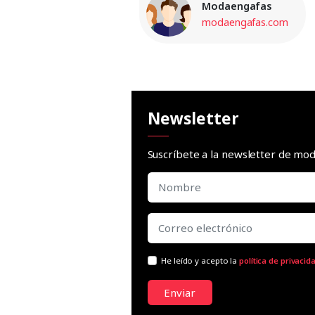
Modaengafas
modaengafas.com
Newsletter
Suscríbete a la newsletter de m
He leído y acepto la
política de privacid
Enviar