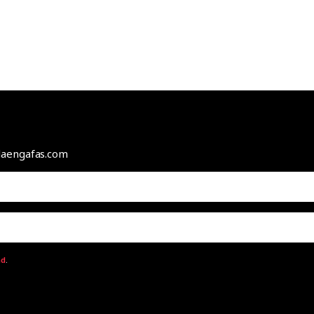
odaengafas.com
ad
.