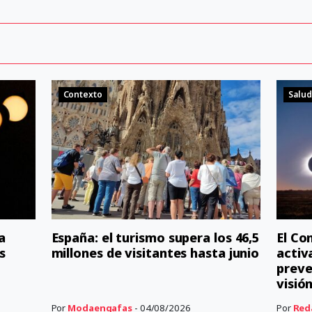
Contexto
Salud
a
España: el turismo supera los 46,5
El Co
s
millones de visitantes hasta junio
activ
preve
visió
Por
Modaengafas
- 04/08/2026
Por
Red