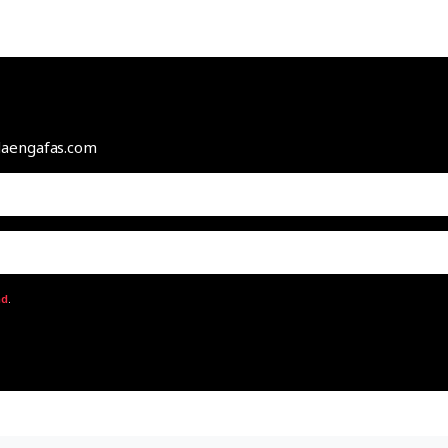
odaengafas.com
ad
.