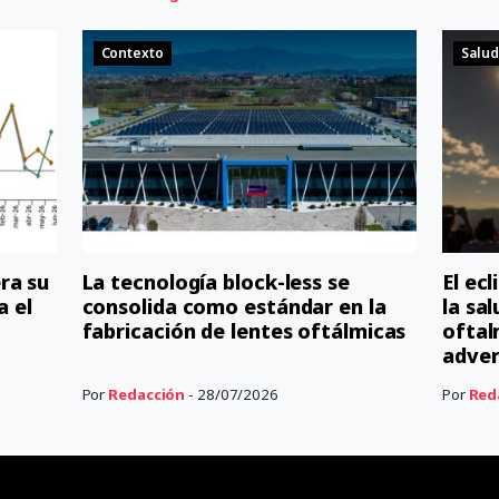
Contexto
Salud
ra su
La tecnología block-less se
El ec
a el
consolida como estándar en la
la sal
fabricación de lentes oftálmicas
oftal
adver
Por
Redacción
- 28/07/2026
Por
Red