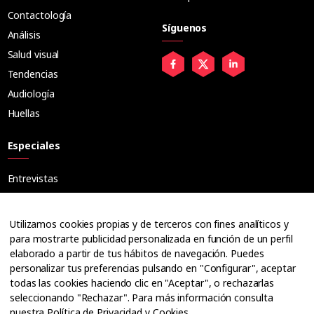
Contactología
Síguenos
Análisis
Salud visual
Tendencias
Audiología
Huellas
Especiales
Entrevistas
Tribuna
Ópticos
Utilizamos cookies propias y de terceros con fines analíticos y
Cuadernos
para mostrarte publicidad personalizada en función de un perfil
elaborado a partir de tus hábitos de navegación. Puedes
Guías
personalizar tus preferencias pulsando en "Configurar", aceptar
Dossier
todas las cookies haciendo clic en "Aceptar", o rechazarlas
Anuarios
seleccionando "Rechazar". Para más información consulta
nuestra
Política de Privacidad y Cookies
.