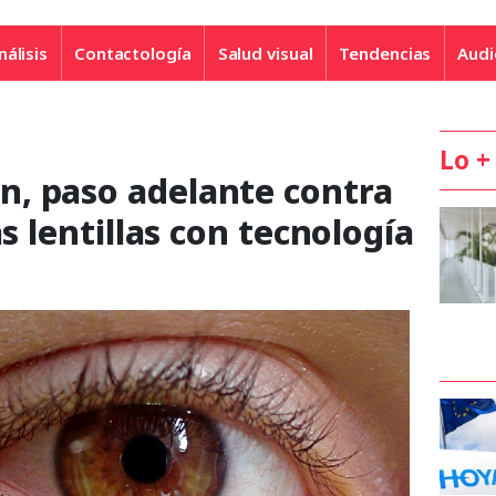
nálisis
Contactología
Salud visual
Tendencias
Audi
Lo +
, paso adelante contra
as lentillas con tecnología