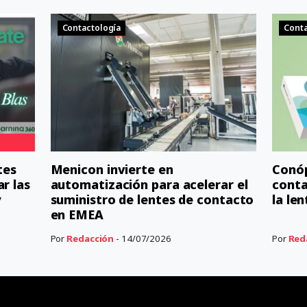
Contactología
Conta
tes
Menicon invierte en
Conóp
r las
automatización para acelerar el
conta
y
suministro de lentes de contacto
la le
en EMEA
Por
Redacción
- 14/07/2026
Por
Red