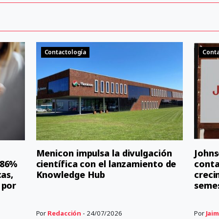
Contactología
Conta
Menicon impulsa la divulgación
Johns
 86%
científica con el lanzamiento de
conta
cas,
Knowledge Hub
creci
 por
seme
Por
Redacción
- 24/07/2026
Por
Jaim