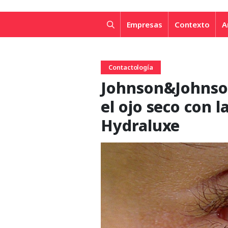
Empresas
Contexto
A
Contactología
Johnson&Johnson
el ojo seco con l
Hydraluxe