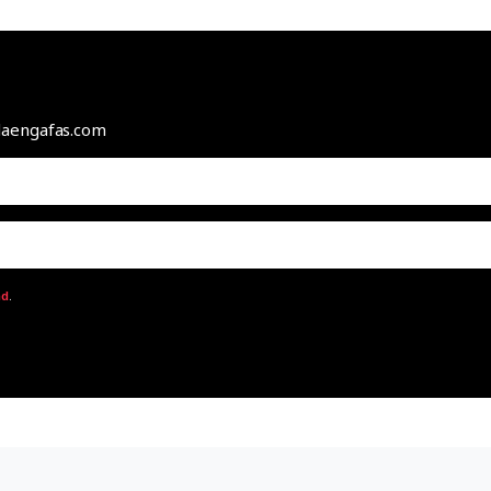
odaengafas.com
ad
.