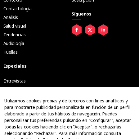
Contactología
Síguenos
Análisis
Salud visual
Tendencias
Audiología
Huellas
Especiales
Entrevistas
Tribuna
Ópticos
Utilizamos cookies propias y de terceros con fines analíticos y
Cuadernos
para mostrarte publicidad personalizada en función de un perfil
elaborado a partir de tus hábitos de navegación. Puedes
Guías
personalizar tus preferencias pulsando en "Configurar", aceptar
Dossier
todas las cookies haciendo clic en "Aceptar", o rechazarlas
Anuarios
seleccionando "Rechazar". Para más información consulta