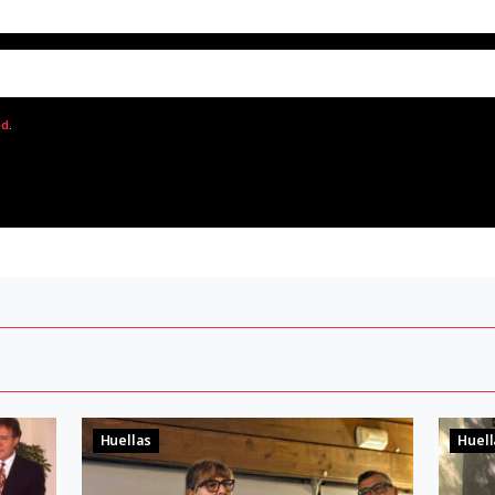
ad
.
Huellas
Huell