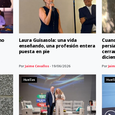
no
Laura Guisasola: una vida
Cuand
enseñando, una profesión entera
persia
puesta en pie
cerra
dicie
Por
Jaime Cevallos
- 19/06/2026
Por
Jaim
Huellas
Huell