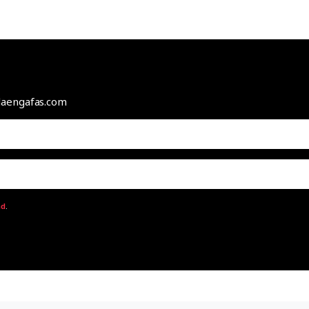
odaengafas.com
ad
.