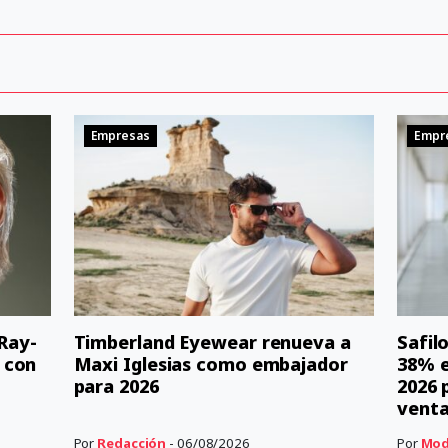
Empresas
Empr
 Ray-
Timberland Eyewear renueva a
Safil
 con
Maxi Iglesias como embajador
38% e
para 2026
2026 
vent
Por
Redacción
- 06/08/2026
Por
Mod