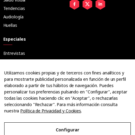
Tendencias
Audiología
Huellas
Especiales
Entrevistas
Tribuna
Ópticos
Utilizamos cookies propias y de terceros con fines analíticos y
Cuadernos
para mostrarte publicidad personalizada en función de un perfil
elaborado a partir de tus hábitos de navegación. Puedes
Guías
personalizar tus preferencias pulsando en "Configurar", aceptar
Dossier
todas las cookies haciendo clic en "Aceptar", o rechazarlas
Anuarios
seleccionando "Rechazar". Para más información consulta
nuestra
Política de Privacidad y Cookies
.
Ofertas de empleo
Configurar