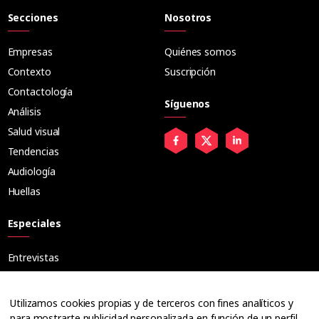
Secciones
Nosotros
Empresas
Quiénes somos
Contexto
Suscripción
Contactología
Síguenos
Análisis
Salud visual
Tendencias
Audiología
Huellas
Especiales
Entrevistas
Tribuna
Ópticos
Utilizamos cookies propias y de terceros con fines analíticos y
Cuadernos
para mostrarte publicidad personalizada en función de un perfil