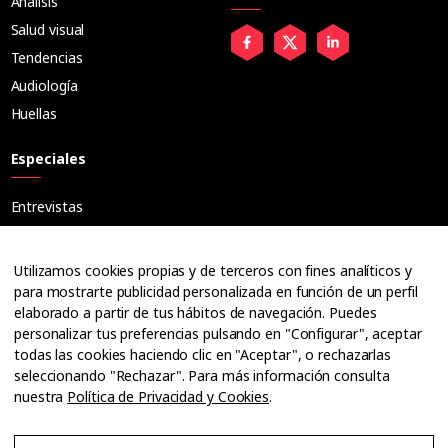
Análisis
Salud visual
Tendencias
Audiología
Huellas
Especiales
Entrevistas
Tribuna
Ópticos
Utilizamos cookies propias y de terceros con fines analíticos y
Cuadernos
para mostrarte publicidad personalizada en función de un perfil
elaborado a partir de tus hábitos de navegación. Puedes
Guías
personalizar tus preferencias pulsando en "Configurar", aceptar
Dossier
todas las cookies haciendo clic en "Aceptar", o rechazarlas
Anuarios
seleccionando "Rechazar". Para más información consulta
nuestra
Política de Privacidad y Cookies
.
Ofertas de empleo