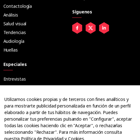
Contactología
Síguenos
Análisis
Salud visual
Tendencias
Audiología
Huellas
Especiales
Entrevistas
Tribuna
Ópticos
Utilizamos cookies propias y de terceros con fines analíticos y
Cuadernos
para mostrarte publicidad personalizada en función de un perfil
elaborado a partir de tus hábitos de navegación. Puedes
Guías
personalizar tus preferencias pulsando en "Configurar", aceptar
Dossier
todas las cookies haciendo clic en "Aceptar", o rechazarlas
Anuarios
seleccionando "Rechazar". Para más información consulta
nuestra
Política de Privacidad y Cookies
.