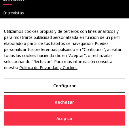
Entrevistas
Tribuna
Ópticos
Utilizamos cookies propias y de terceros con fines analíticos y
Cuadernos
para mostrarte publicidad personalizada en función de un perfil
elaborado a partir de tus hábitos de navegación. Puedes
Guías
personalizar tus preferencias pulsando en "Configurar", aceptar
Dossier
todas las cookies haciendo clic en "Aceptar", o rechazarlas
Anuarios
seleccionando "Rechazar". Para más información consulta
nuestra
Política de Privacidad y Cookies
.
Ofertas de empleo
Configurar
Aviso Legal
Rechazar
Política de Privacidad y Cookies
Aceptar
Configurar