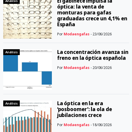
El gabinete impulsa la
Análisis
óptica: la venta de
monturas para gafas
graduadas crece un 4,1% en
España
Por
Modaengafas
- 23/06/2026
La concentración avanza sin
Análisis
freno en la óptica española
Por
Modaengafas
- 20/06/2026
La óptica en la era
Análisis
‘posboomer’: la ola de
jubilaciones crece
Por
Modaengafas
- 18/06/2026