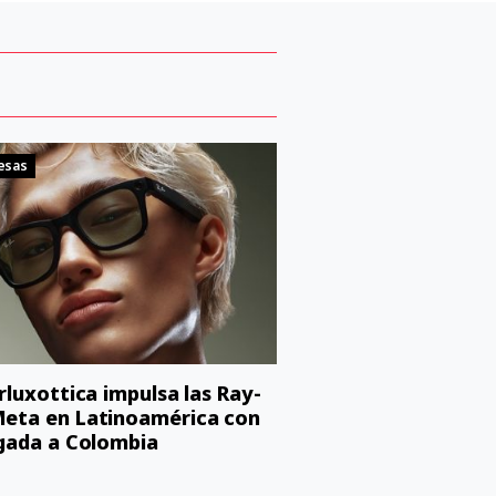
esas
orluxottica impulsa las Ray-
eta en Latinoamérica con
egada a Colombia