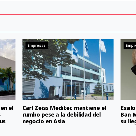
Empresas
Empr
en el
Carl Zeiss Meditec mantiene el
Essil
s
rumbo pese a la debilidad del
Ban M
us
negocio en Asia
su ll