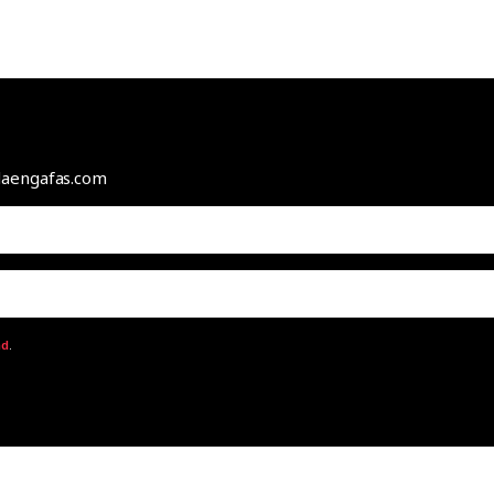
odaengafas.com
ad
.