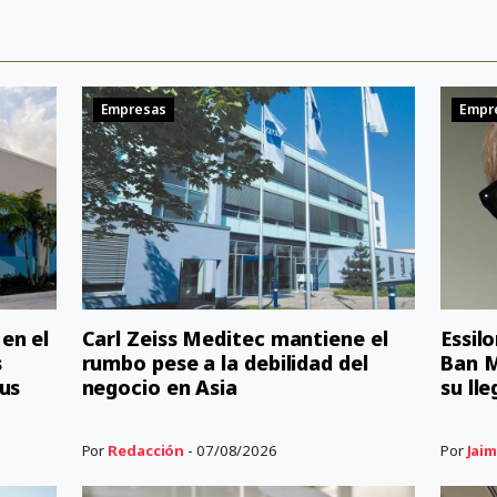
Empresas
Empr
en el
Carl Zeiss Meditec mantiene el
Essil
s
rumbo pese a la debilidad del
Ban M
us
negocio en Asia
su ll
Por
Redacción
- 07/08/2026
Por
Jaim