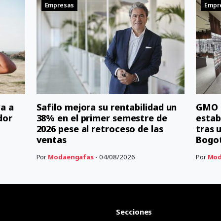
Empresas
Empr
a a
Safilo mejora su rentabilidad un
GMO r
dor
38% en el primer semestre de
estab
2026 pese al retroceso de las
tras 
ventas
Bogo
Por
Modaengafas
- 04/08/2026
Por
Mod
Secciones