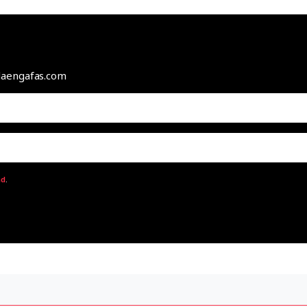
odaengafas.com
ad
.