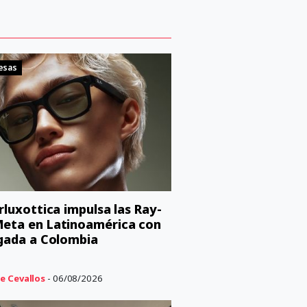
esas
orluxottica impulsa las Ray-
eta en Latinoamérica con
egada a Colombia
e Cevallos
- 06/08/2026