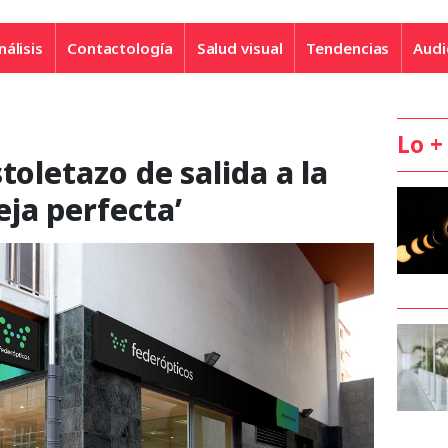
nálisis
Contactología
Salud visual
Tendencias
Audi
Lo +
toletazo de salida a la
ja perfecta’