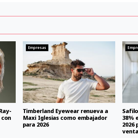
Empresas
Empr
 Ray-
Timberland Eyewear renueva a
Safil
 con
Maxi Iglesias como embajador
38% e
para 2026
2026 
vent