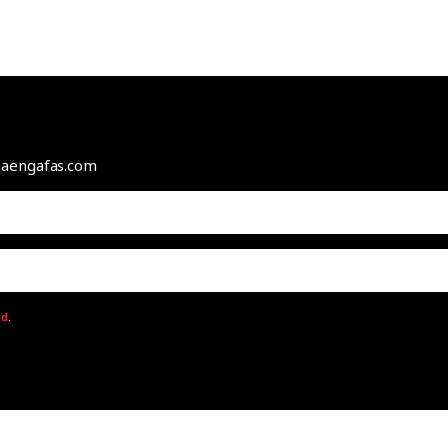
odaengafas.com
ad
.