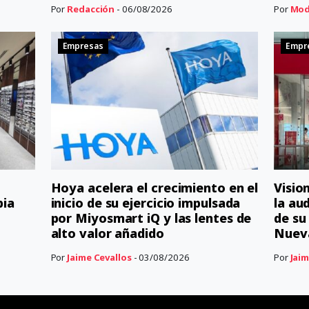
Por
Redacción
- 06/08/2026
Por
Mod
Empresas
Empr
Hoya acelera el crecimiento en el
Visio
bia
inicio de su ejercicio impulsada
la au
por Miyosmart iQ y las lentes de
de su
alto valor añadido
Nuev
Por
Jaime Cevallos
- 03/08/2026
Por
Jaim