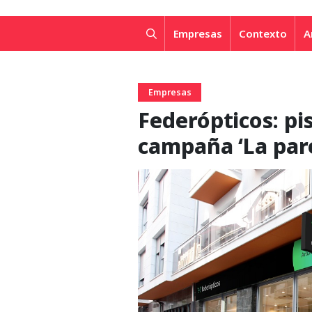
Empresas
Contexto
A
Empresas
Federópticos: pis
campaña ‘La pare