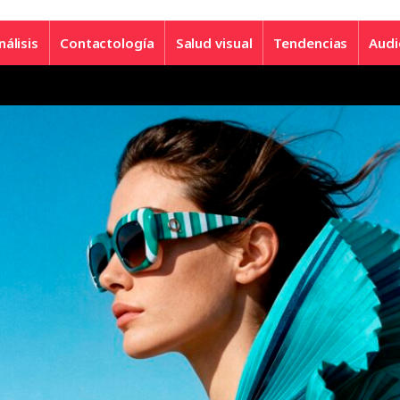
nálisis
Contactología
Salud visual
Tendencias
Audi