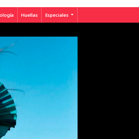
ología
Huellas
Especiales