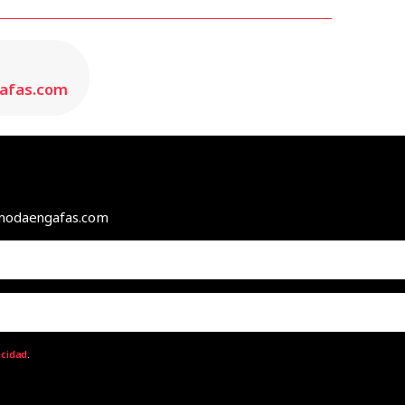
gafas.com
e modaengafas.com
acidad
.