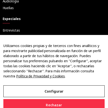
Audiología
Huellas
Especiales
Entrevistas
Tribuna
Ópticos
Utilizamos cookies propias y de terceros con fines analíticos y
Cuadernos
para mostrarte publicidad personalizada en función de un perfil
elaborado a partir de tus hábitos de navegación. Puedes
Guías
personalizar tus preferencias pulsando en "Configurar", aceptar
Dossier
todas las cookies haciendo clic en "Aceptar", o rechazarlas
Anuarios
seleccionando "Rechazar". Para más información consulta
nuestra
Política de Privacidad y Cookies
.
Ofertas de empleo
Configurar
Aviso Legal
Rechazar