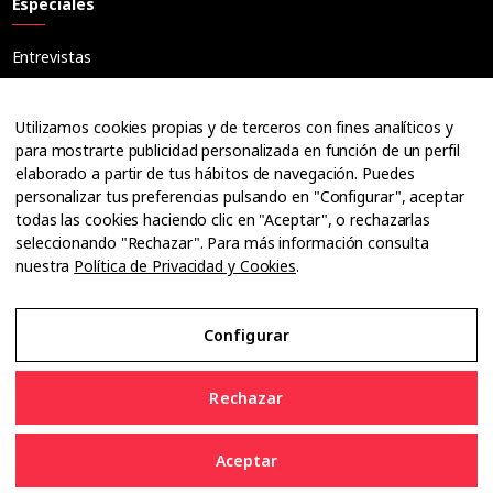
Especiales
Entrevistas
Tribuna
Ópticos
Utilizamos cookies propias y de terceros con fines analíticos y
Cuadernos
para mostrarte publicidad personalizada en función de un perfil
elaborado a partir de tus hábitos de navegación. Puedes
Guías
personalizar tus preferencias pulsando en "Configurar", aceptar
Dossier
todas las cookies haciendo clic en "Aceptar", o rechazarlas
Anuarios
seleccionando "Rechazar". Para más información consulta
nuestra
Política de Privacidad y Cookies
.
Ofertas de empleo
Configurar
Aviso Legal
Rechazar
Política de Privacidad y Cookies
Aceptar
Configurar