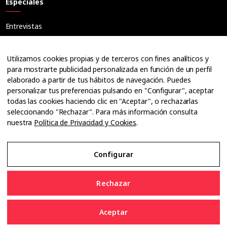
Especiales
Entrevistas
Tribuna
Ópticos
Utilizamos cookies propias y de terceros con fines analíticos y
Cuadernos
para mostrarte publicidad personalizada en función de un perfil
elaborado a partir de tus hábitos de navegación. Puedes
Guías
personalizar tus preferencias pulsando en "Configurar", aceptar
Dossier
todas las cookies haciendo clic en "Aceptar", o rechazarlas
Anuarios
seleccionando "Rechazar". Para más información consulta
nuestra
Política de Privacidad y Cookies
.
Ofertas de empleo
Configurar
Aviso Legal
Rechazar
Política de Privacidad y Cookies
Aceptar
Configurar