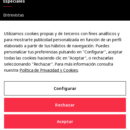
Especiales
Entrevistas
Tribuna
Ópticos
Utilizamos cookies propias y de terceros con fines analíticos y
Cuadernos
para mostrarte publicidad personalizada en función de un perfil
elaborado a partir de tus hábitos de navegación. Puedes
Guías
personalizar tus preferencias pulsando en "Configurar", aceptar
Dossier
todas las cookies haciendo clic en "Aceptar", o rechazarlas
Anuarios
seleccionando "Rechazar". Para más información consulta
nuestra
Política de Privacidad y Cookies
.
Ofertas de empleo
Configurar
Aviso Legal
Rechazar
Política de Privacidad y Cookies
Aceptar
Configurar