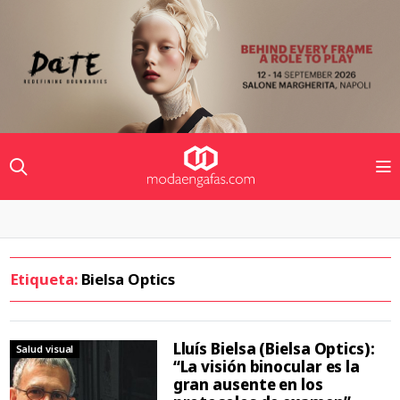
Etiqueta:
Bielsa Optics
Lluís Bielsa (Bielsa Optics):
Salud visual
“La visión binocular es la
gran ausente en los