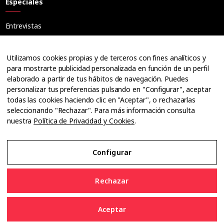
Especiales
Entrevistas
Tribuna
Ópticos
Utilizamos cookies propias y de terceros con fines analíticos y
Cuadernos
para mostrarte publicidad personalizada en función de un perfil
elaborado a partir de tus hábitos de navegación. Puedes
Guías
personalizar tus preferencias pulsando en "Configurar", aceptar
Dossier
todas las cookies haciendo clic en "Aceptar", o rechazarlas
Anuarios
seleccionando "Rechazar". Para más información consulta
nuestra
Política de Privacidad y Cookies
.
Ofertas de empleo
Configurar
Aviso Legal
Rechazar
Política de Privacidad y Cookies
Aceptar
Configurar