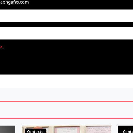
odaengafas.com
ad
.
Contexto
Cont