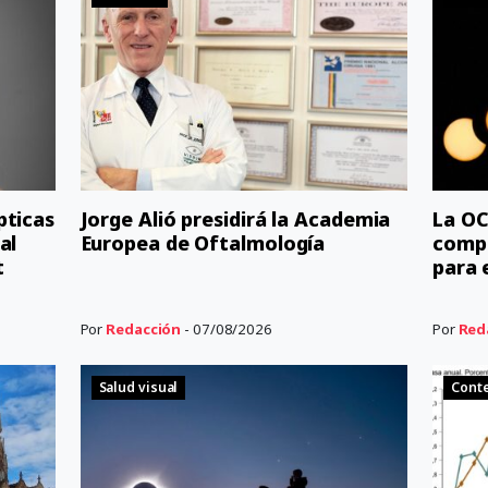
pticas
Jorge Alió presidirá la Academia
La OC
al
Europea de Oftalmología
comp
t
para e
Por
Redacción
- 07/08/2026
Por
Red
Salud visual
Cont