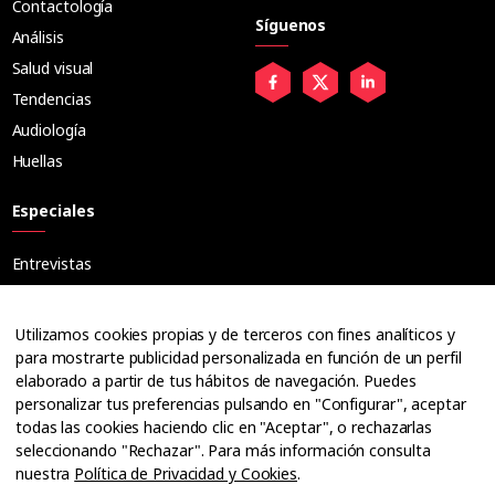
Contactología
Síguenos
Análisis
Salud visual
Tendencias
Audiología
Huellas
Especiales
Entrevistas
Tribuna
Ópticos
Utilizamos cookies propias y de terceros con fines analíticos y
Cuadernos
para mostrarte publicidad personalizada en función de un perfil
elaborado a partir de tus hábitos de navegación. Puedes
Guías
personalizar tus preferencias pulsando en "Configurar", aceptar
Dossier
todas las cookies haciendo clic en "Aceptar", o rechazarlas
Anuarios
seleccionando "Rechazar". Para más información consulta
nuestra
Política de Privacidad y Cookies
.
Ofertas de empleo