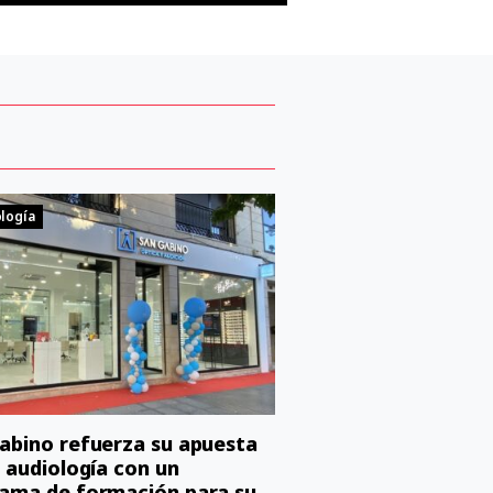
logía
abino refuerza su apuesta
a audiología con un
ama de formación para su