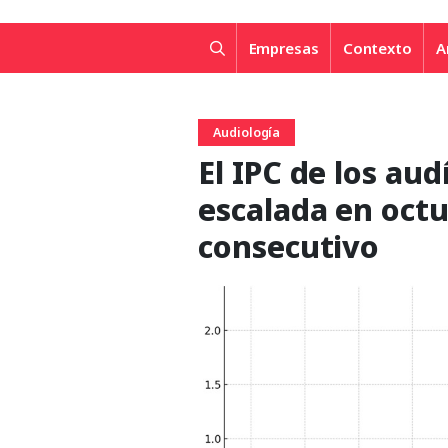
Empresas
Contexto
A
Audiología
El IPC de los au
escalada en oct
consecutivo