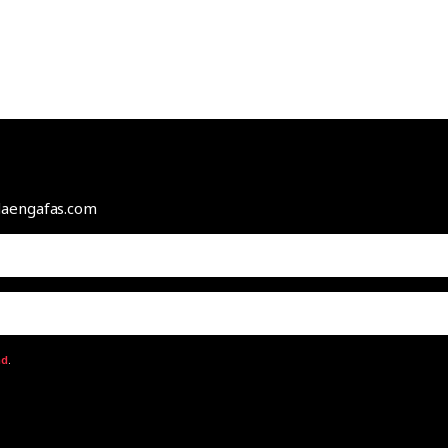
odaengafas.com
ad
.