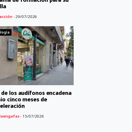
lla
acción
- 29/07/2026
logía
C de los audífonos encadena
nio cinco meses de
eleración
aengafas
- 15/07/2026