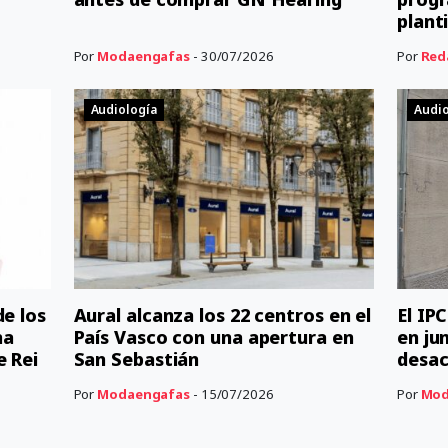
planti
Por
Modaengafas
- 30/07/2026
Por
Red
Audiología
Audio
de los
Aural alcanza los 22 centros en el
El IP
na
País Vasco con una apertura en
en ju
e Rei
San Sebastián
desac
Por
Modaengafas
- 15/07/2026
Por
Mod