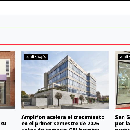
Audiología
Audio
Amplifon acelera el crecimiento
San G
 su
en el primer semestre de 2026
por l
antes de comprar GN Hearing
progr