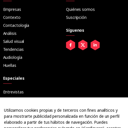
Empresas
Quiénes somos
Contexto
Suscripción
Contactología
Síguenos
Análisis
Salud visual
Tendencias
Audiología
Huellas
Especiales
Entrevistas
Tribuna
Ópticos
Utilizamos cookies propias y de terceros con fines analíticos y
Cuadernos
para mostrarte publicidad personalizada en función de un perfil
elaborado a partir de tus hábitos de navegación. Puedes
Guías