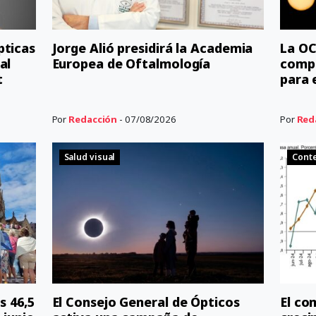
pticas
Jorge Alió presidirá la Academia
La OC
al
Europea de Oftalmología
comp
t
para e
Por
Redacción
- 07/08/2026
Por
Red
Salud visual
Cont
s 46,5
El Consejo General de Ópticos
El co