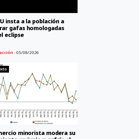
U insta a la población a
rar gafas homologadas
l eclipse
acción
- 05/08/2026
exto
mercio minorista modera su