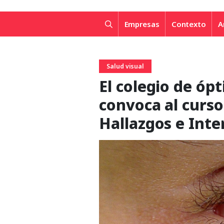
Empresas
Contexto
A
Salud visual
El colegio de ópt
convoca al curso
Hallazgos e Inte