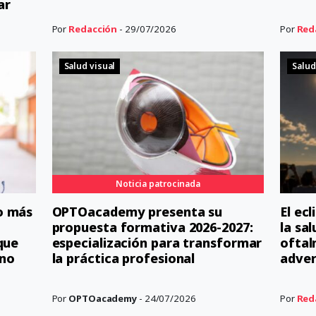
ar
Por
Redacción
- 29/07/2026
Por
Red
Salud visual
Salud
Noticia patrocinada
o más
OPTOacademy presenta su
El ec
propuesta formativa 2026-2027:
la sal
que
especialización para transformar
oftal
 no
la práctica profesional
adver
Por
OPTOacademy
- 24/07/2026
Por
Red