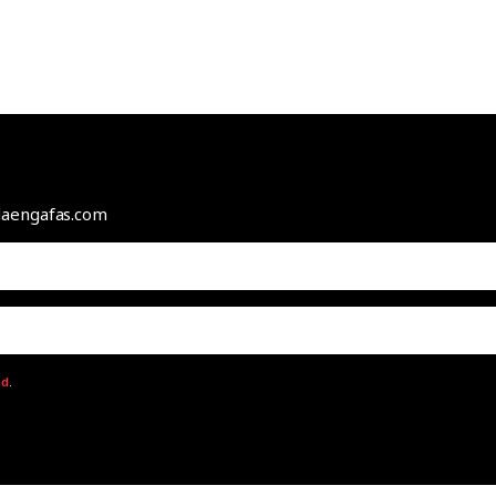
odaengafas.com
ad
.