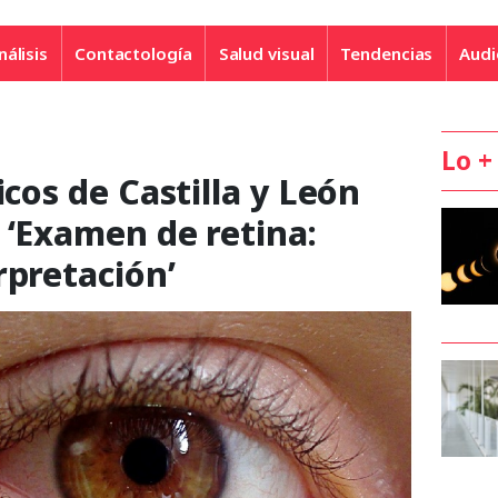
nálisis
Contactología
Salud visual
Tendencias
Audi
Lo +
icos de Castilla y León
 ‘Examen de retina:
rpretación’