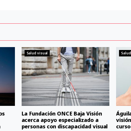
Salud visual
Salud
os
La Fundación ONCE Baja Visión
Águil
acerca apoyo especializado a
visió
a
personas con discapacidad visual
curso