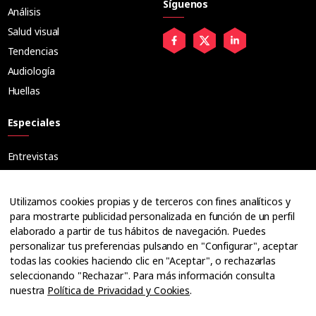
Síguenos
Análisis
Salud visual
Tendencias
Audiología
Huellas
Especiales
Entrevistas
Tribuna
Ópticos
Utilizamos cookies propias y de terceros con fines analíticos y
Cuadernos
para mostrarte publicidad personalizada en función de un perfil
elaborado a partir de tus hábitos de navegación. Puedes
Guías
personalizar tus preferencias pulsando en "Configurar", aceptar
Dossier
todas las cookies haciendo clic en "Aceptar", o rechazarlas
Anuarios
seleccionando "Rechazar". Para más información consulta
nuestra
Política de Privacidad y Cookies
.
Ofertas de empleo